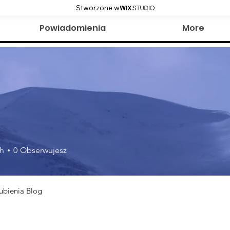
Stworzone w
Powiadomienia
More
h
0
Obserwujesz
ubienia Blog