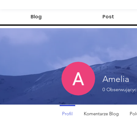
Blog
Post
Amelia
0
Obserwującyc
Profil
Komentarze Blog
Pol