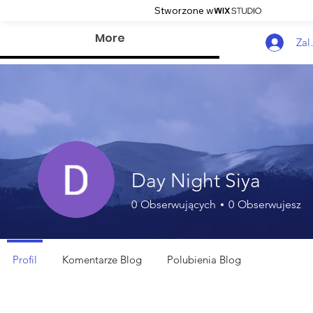
Stworzone w
More
Zal
Day Night Siya
0
Obserwujących
0
Obserwujesz
Profil
Komentarze Blog
Polubienia Blog